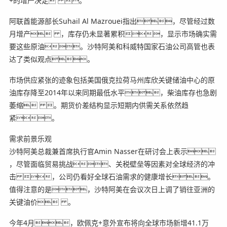
+的增产决定 。
阿联酋能源部长Suhail Al Mazrouei指出，尽管经过数
月增产 ，库存仍未显著累积，显示市场确实需
要这些原油。沙特阿美和科威特国家石油公司高管也表
达了类似观点。
市场供应紧张的迹象包括美国俄克拉荷马州库欣关键储油中心的原
油库存降至2014年以来同期最低水平，柴油库存也急剧
萎缩 。期货价差结构显示短期内供需关系依然趋
紧。
需求前景乐观
沙特阿美总裁兼首席执行官Amin Nasser在研讨会上表示
，尽管面临贸易挑战、关税壁垒等因素对全球经济的冲
击 ，公司仍看好全球石油需求的健康增长。
值得注意的是，沙特阿美在会议次日上调了销往亚洲的
关键油价 。
今年4月，欧佩克+意外宣布将向全球市场新增41.1万