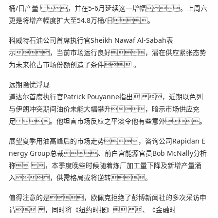
桶/日产量 ，并在5-6月延续这一增幅。上周六
更是将增产幅度扩大至54.8万桶/日。
科威特石油公司首席执行官Sheikh Nawaf Al-Sabah表
示，当前市场运行良好，潜在供应紧张态势
为未来抢占市场份额创造了条件 。
远期隐忧浮现
道达尔首席执行官Patrick Pouyanne指出 ，近期以色列
与伊朗冲突期间油价未能大幅攀升，暗示市场供应充
足 。他坦言市场反应之平淡令他有些意外。
展望夏季用油高峰后的市场走势，咨询公司Rapidan E
nergy Group总裁、前白宫能源官员Bob McNally分析
称 ，本季度晚些时候随着炼厂加工量下降及新增产量涌
入，供需格局或将逆转。
值得注意的是，欧佩克拒绝了彭博新闻社的多次采访申
请 ，同时将《纽约时报》 、《金融时