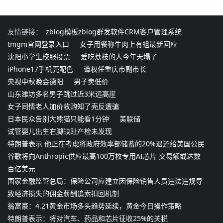
友情链接：
zblog模板
zblog群发软件
CRM客户管理系统
tmgm官网登录入口
女子用餐称牛肉上有蛆最新回应
沈阳小学生校服投票
爱吃荔枝的人今年天塌了
iPhone17手机壳配色
谭权任重庆市副市长
央视中秋晚会德阳
男子卖低价
山东潍坊多名男子跳过近3米远高崖
女子同情老人加价收购知了壳反遭骗
日本民众告别大熊猫只能看1分钟
美联储
试管婴儿出生右脚缺趾产检未发现
特朗普表示 他正在考虑将政府效率部储蓄的20%退还给美国公民
谷歌将向Anthropic供应最高100万枚专用AI芯片 交易额或达数
百亿美元
国家金融监管总局：保险公司应建立因保险销售人员违法违规导
致经济损失的佣金薪酬追索扣回机制
翁富豪：4.21黄金市场多头趋势延续，黄金今日操作策略
特朗普表示：将对汽车、药品和芯片征收25%的关税