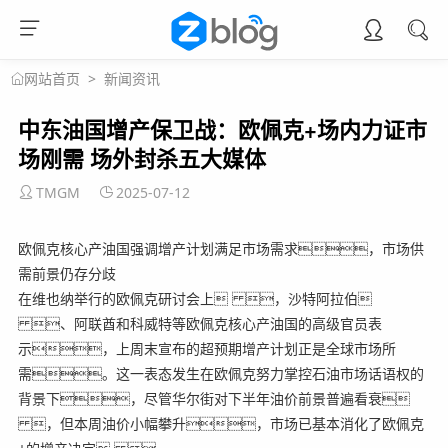
>
新闻资讯
网站首页
中东油国增产保卫战：欧佩克+场内力证市
场刚需 场外封杀五大媒体
TMGM
2025-07-12
欧佩克核心产油国强调增产计划满足市场需求，市场供
需前景仍存分歧
在维也纳举行的欧佩克研讨会上 ，沙特阿拉伯
、阿联酋和科威特等欧佩克核心产油国的高级官员表
示，上周末宣布的超预期增产计划正是全球市场所
需。这一表态发生在欧佩克努力掌控石油市场话语权的
背景下，尽管华尔街对下半年油价前景普遍看衰
，但本周油价小幅攀升，市场已基本消化了欧佩克